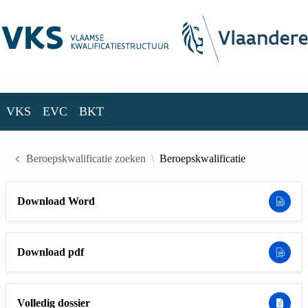
Skip to Main Content
VKS
EVC
BKT
VKS
EVC
BKT
Beroepskwalificatie zoeken
Beroepskwalificatie
Download Word
Download pdf
Volledig dossier