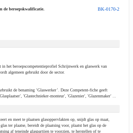
BK-0170-2
an de beroepskwalificatie.
 in het beroepscompetentieprofiel Schrijnwerk en glaswerk van
rdt algemeen gebruikt door de sector.
bruikt de benaming ‘Glaswerker’. Deze Competent-fiche geeft
lasplaatser', 'Glastechnieker-monteur', 'Glazenier', 'Glazenmaker' ...
ert en meet te plaatsen glasoppervlakten op, snijdt glas op maat,
glas ter plaatse, bereidt de plaatsing voor, plaatst het glas op de
sing af teneinde glaspartijen te voorzien, te herstellen of te