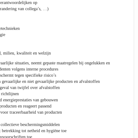
verantwoordelijken op
erandering van collega’s, …)
etechnieken
gie
 milieu, kwaliteit en welzijn
aarlijke situaties, neemt gepaste maatregelen bij ongelukken en
denten volgens interne procedures
chermt tegen specifieke risico’s
gevaarlijke en niet gevaarlijke producten en afvalstoffen
geval van twijfel over afvalstoffen
 richtlijnen
nd energieprestaties van gebouwen
producten en reageert passend
 voor traceerbaarheid van producten
 collectieve beschermingsmiddelen
 betrekking tot netheid en hygiëne toe
euvoorschriften toe