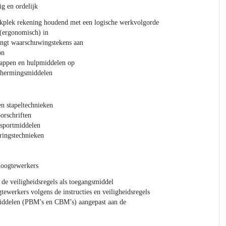
ig en ordelijk
rkplek rekening houdend met een logische werkvolgorde
 (ergonomisch) in
rengt waarschuwingstekens aan
on
happen en hulpmiddelen op
schermingsmiddelen
en stapeltechnieken
orschriften
nsportmiddelen
ringstechnieken
hoogtewerkers
 de veiligheidsregels als toegangsmiddel
tewerkers volgens de instructies en veiligheidsregels
iddelen (PBM’s en CBM’s) aangepast aan de