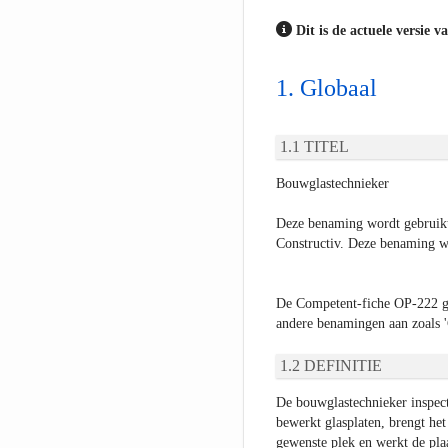
Dit is de actuele versie v
Globaal
TITEL
Bouwglastechnieker
Deze benaming wordt gebruikt
Constructiv. Deze benaming wo
De Competent-fiche OP-222 ge
andere benamingen aan zoals 'G
DEFINITIE
De bouwglastechnieker inspecte
bewerkt glasplaten, brengt het 
gewenste plek en werkt de plaat