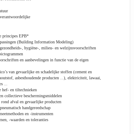
atuur
verantwoordelijke
e principes EPB*
passingen (Building Information Modeling)
 gezondheids-, hygiëne-, milieu- en welzijnsvoorschriften
)pictogrammen
orschriften en aanbevelingen in functie van de eigen
ico’s van gevaarlijke en schadelijke stoffen (cement en
outstof, asbesthoudende producten ...), elektriciteit, lawaai,
s ...
hef- en tiltechnieken
en collectieve beschermingsmiddelen
 rond afval en gevaarlijke producten
n pneumatisch handgereedschap
 meetmethoden en -instrumenten
men, -waarden en toleranties