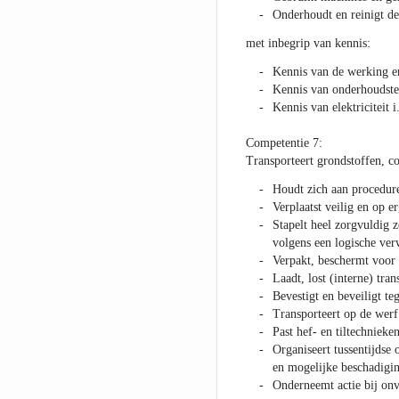
Onderhoudt en reinigt d
met inbegrip van kennis:
Kennis van de werking e
Kennis van onderhoudste
Kennis van elektriciteit 
Competentie 7:
Transporteert grondstoffen, co
Houdt zich aan procedure
Verplaatst veilig en op 
Stapelt heel zorgvuldig 
volgens een logische ve
Verpakt, beschermt voor 
Laadt, lost (interne) tra
Bevestigt en beveiligt te
Transporteert op de werf
Past hef- en tiltechnieken
Organiseert tussentijds
en mogelijke beschadigi
Onderneemt actie bij on