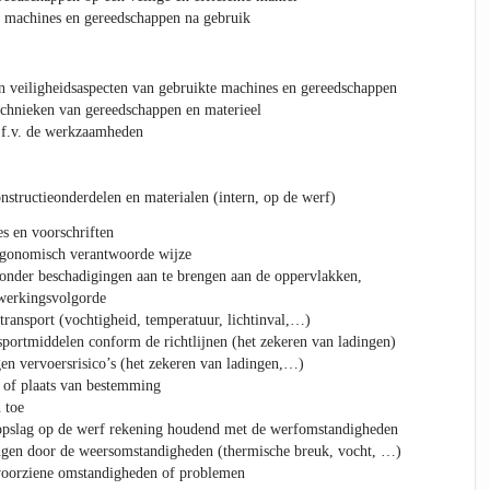
e machines en gereedschappen na gebruik
n veiligheidsaspecten van gebruikte machines en gereedschappen
chnieken van gereedschappen en materieel
i.f.v. de werkzaamheden
nstructieonderdelen en materialen (intern, op de werf)
s en voorschriften
ergonomisch verantwoorde wijze
zonder beschadigingen aan te brengen aan de oppervlakken,
rwerkingsvolgorde
transport (vochtigheid, temperatuur, lichtinval,…)
nsportmiddelen conform de richtlijnen (het zekeren van ladingen)
gen vervoersrisico’s (het zekeren van ladingen,…)
 of plaats van bestemming
 toe
e opslag op de werf rekening houdend met de werfomstandigheden
ngen door de weersomstandigheden (thermische breuk, vocht, …)
voorziene omstandigheden of problemen