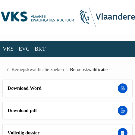
Skip to Main Content
VKS
EVC
BKT
VKS
EVC
BKT
Beroepskwalificatie zoeken
Beroepskwalificatie
Download Word
Download pdf
Volledig dossier