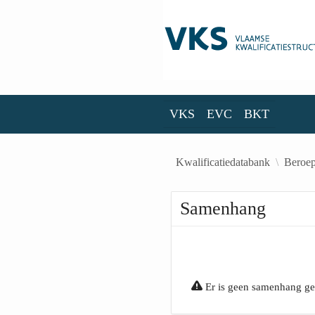
Skip to Main Content
VKS
EVC
BKT
VKS
EVC
BKT
Kwalificatiedatabank
Beroep
Samenhang
Er is geen samenhang g