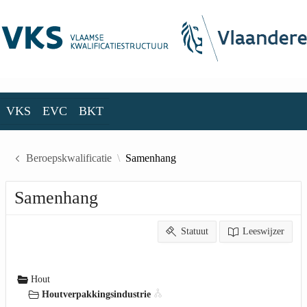
Skip to Main Content
VKS
EVC
BKT
VKS
EVC
BKT
Beroepskwalificatie
Samenhang
Samenhang
Statuut
Leeswijzer
Hout
Houtverpakkingsindustrie