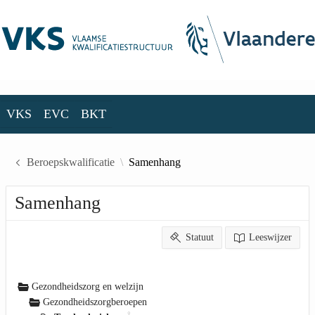
Skip to Main Content
VKS
EVC
BKT
VKS
EVC
BKT
Beroepskwalificatie
Samenhang
Samenhang
Statuut
Leeswijzer
Gezondheidszorg en welzijn
Gezondheidszorgberoepen