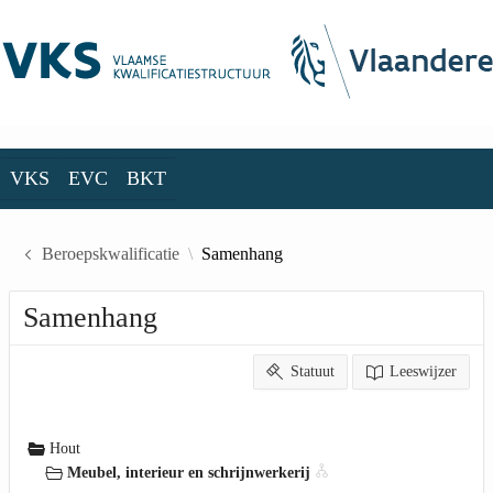
Skip to Main Content
VKS
EVC
BKT
VKS
EVC
BKT
Beroepskwalificatie
Samenhang
Samenhang
Statuut
Leeswijzer
Hout
Meubel, interieur en schrijnwerkerij