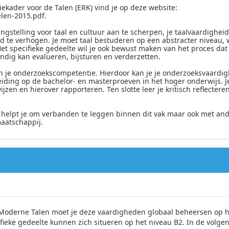
ekader voor de Talen (ERK) vind je op deze website:
elen-2015.pdf.
angstelling voor taal en cultuur aan te scherpen, je taalvaardigheid
eid te verhogen. Je moet taal bestuderen op een abstracter niveau, w
et specifieke gedeelte wil je ook bewust maken van het proces dat 
tandig kan evalueren, bijsturen en verderzetten.
n je onderzoekscompetentie. Hierdoor kan je je onderzoeksvaardig
reiding op de bachelor- en masterproeven in het hoger onderwijs. J
zen en hierover rapporteren. Ten slotte leer je kritisch reflectere
helpt je om verbanden te leggen binnen dit vak maar ook met and
maatschappij.
Moderne Talen moet je deze vaardigheden globaal beheersen op h
ieke gedeelte kunnen zich situeren op het niveau B2. In de volgen