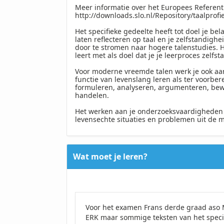
Meer informatie over het Europees Referenti
http://downloads.slo.nl/Repository/taalprofi
Het specifieke gedeelte heeft tot doel je bel
laten reflecteren op taal en je zelfstandigh
door te stromen naar hogere talenstudies. H
leert met als doel dat je je leerproces zelfs
Voor moderne vreemde talen werk je ook aa
functie van levenslang leren als ter voorbe
formuleren, analyseren, argumenteren, bewij
handelen.
Het werken aan je onderzoeksvaardigheden 
levensechte situaties en problemen uit de 
Wat moet je leren?
Voor het examen Frans derde graad aso 
ERK maar sommige teksten van het specif