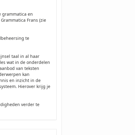
de grammatica en
 Grammatica Frans (zie
albeheersing te
nsel taal in al haar
lles wat in de onderdelen
 aanbod van teksten
nderwerpen kan
nnis en inzicht in de
ysteem. Hierover krijg je
ardigheden verder te