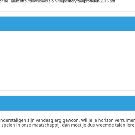
 de Talen: http://downloads.slo.nl/Repository/taalprofielen-2015.pdf
nderstaligen zijn vandaag erg gewoon. Wil je je horizon verruimen
l spelen in onze maatschappij, dan moet je dus vreemde talen lere