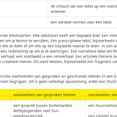
de inhoud van een tekst op een overz
ordenen
een oordeel vormen over een tekst
lende tekstsoorten. Elke tekstsoort heeft een bepaald doel. Een info
 om je kennis te verrijken. Een prescriptieve tekst, bijvoorbeeld e
 iets te doen of om iets op een bepaalde manier te doen. In een a
een redenering op om je te overtuigen. Een narratieve tekst wil f
erhaal; een voorbeeld is een reisverhaal. Een artistiek-literaire tek
creatieve manier. Dit soort teksten, bijvoorbeeld een fragment ui
oncrete voorbeelden van gesproken en geschreven teksten in een 
nen begrijpen. Dit is geen volledige opsomming, enkel een illustr
voorbeelden van gesproken teksten
voorbeelden van
een gesprek tussen buitenlandse
een huurcontrac
leeftijdsgenoten over hun
lievelingsmuziek
een column in e