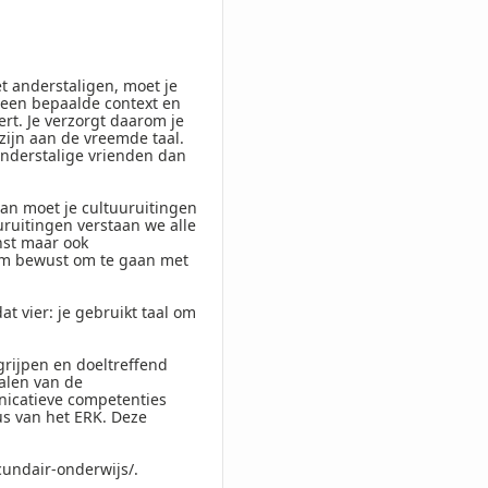
 anderstaligen, moet je
een bepaalde context en
rt. Je verzorgt daarom je
zijn aan de vreemde taal.
anderstalige vrienden dan
dan moet je cultuuruitingen
uruitingen verstaan we alle
nst maar ook
n om bewust om te gaan met
at vier: je gebruikt taal om
rijpen en doeltreffend
alen van de
nicatieve competenties
us van het ERK. Deze
undair-onderwijs/.