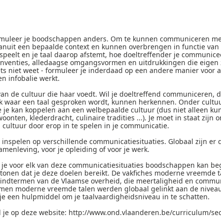
ormuleer je boodschappen anders. Om te kunnen communiceren met
uit een bepaalde context en kunnen overbrengen in functie van 
speelt en je taal daarop afstemt, hoe doeltreffender je communicee
onventies, alledaagse omgangsvormen en uitdrukkingen die eigen 
ets niet weet - formuleer je inderdaad op een andere manier voor 
n infobalie werkt.
van de cultuur die haar voedt. Wil je doeltreffend communiceren, 
reek waar een taal gesproken wordt, kunnen herkennen. Onder cultu
die je kan koppelen aan een welbepaalde cultuur (dus niet alleen ku
nten, klederdracht, culinaire tradities ...). Je moet in staat zij
n cultuur door erop in te spelen in je communicatie.
 inspelen op verschillende communicatiesituaties. Globaal zijn er d
samenleving, voor je opleiding of voor je werk.
je voor elk van deze communicatiesituaties boodschappen kan beg
onen dat je deze doelen bereikt. De vakfiches moderne vreemde t
indtermen van de Vlaamse overheid, die meertaligheid en commu
ermen moderne vreemde talen werden globaal gelinkt aan de nivea
je een hulpmiddel om je taalvaardigheidsniveau in te schatten.
je op deze website: http://www.ond.vlaanderen.be/curriculum/sec