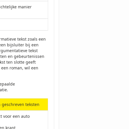
ichtelijke manier
rmatieve tekst zoals een
en bijsluiter bij een
rgumentatieve tekst
eiten en gebeurtenissen
st ten slotte geeft
t een roman, wil een
bepaalde
atie.
 geschreven teksten
t voor een auto
en krant