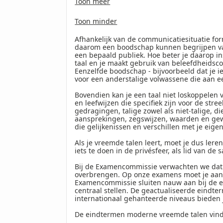
Toon meer
Toon minder
Afhankelijk van de communicatiesituatie f
daarom een boodschap kunnen begrijpen van
een bepaald publiek. Hoe beter je daarop in
taal en je maakt gebruik van beleefdheidsc
Eenzelfde boodschap - bijvoorbeeld dat je i
voor een anderstalige volwassene die aan ee
Bovendien kan je een taal niet loskoppelen 
en leefwijzen die specifiek zijn voor de st
gedragingen, talige zowel als niet-talige, 
aansprekingen, zegswijzen, waarden en gewoo
die gelijkenissen en verschillen met je eige
Als je vreemde talen leert, moet je dus leren
iets te doen in de privésfeer, als lid van de 
Bij de Examencommissie verwachten we dat 
overbrengen. Op onze examens moet je aant
Examencommissie sluiten nauw aan bij de e
centraal stellen. De geactualiseerde eindt
internationaal gehanteerde niveaus bieden 
De eindtermen moderne vreemde talen vind 