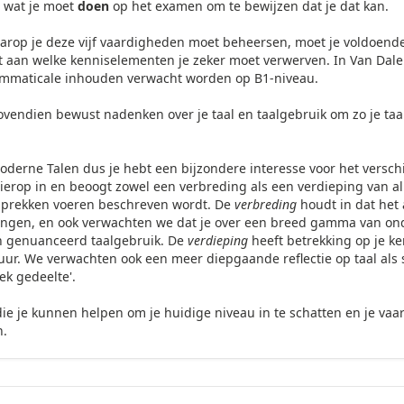
 wat je moet
doen
op het examen om te bewijzen dat je dat kan.
aarop je deze vijf vaardigheden moet beheersen, moet je voldoen
ft aan welke kenniselementen je zeker moet verwerven. In Van Dale
ammaticale inhouden verwacht worden op B1-niveau.
 bovendien bewust nadenken over je taal en taalgebruik om zo je ta
derne Talen dus je hebt een bijzondere interesse voor het verschij
 hierop in en beoogt zowel een verbreding als een verdieping van a
esprekken voeren beschreven wordt. De
verbreding
houdt in dat het
htingen, en ook verwachten we dat je over een breed gamma van o
n genuanceerd taalgebruik. De
verdieping
heeft betrekking op je ke
tuur. We verwachten ook een meer diepgaande reflectie op taal als s
ek gedeelte'.
ie je kunnen helpen om je huidige niveau in te schatten en je va
n.