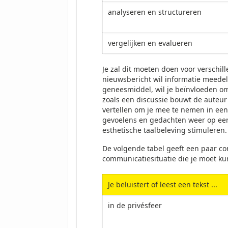
analyseren en structureren
vergelijken en evalueren
Je zal dit moeten doen voor verschil
nieuwsbericht wil informatie meedelen
geneesmiddel, wil je beïnvloeden om
zoals een discussie bouwt de auteur 
vertellen om je mee te nemen in een v
gevoelens en gedachten weer op een 
esthetische taalbeleving stimuleren.
De volgende tabel geeft een paar c
communicatiesituatie die je moet kun
Je beluistert of leest een tekst ...
in de privésfeer