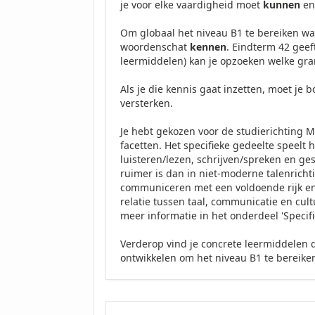
je voor elke vaardigheid moet
kunnen
en
Om globaal het niveau B1 te bereiken w
woordenschat
kennen
. Eindterm 42 gee
leermiddelen) kan je opzoeken welke gr
Als je die kennis gaat inzetten, moet je
versterken.
Je hebt gekozen voor de studierichting Mo
facetten. Het specifieke gedeelte speelt
luisteren/lezen, schrijven/spreken en g
ruimer is dan in niet-moderne talenric
communiceren met een voldoende rijk e
relatie tussen taal, communicatie en cul
meer informatie in het onderdeel 'Specifi
Verderop vind je concrete leermiddelen d
ontwikkelen om het niveau B1 te bereike