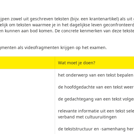
n zowel uit geschreven teksten (bijv. een krantenartikel) als uit 
elijk om teksten waarmee je in het dagelijkse leven geconfrontee
ksten kunnen aan bod komen. De concrete kenmerken van deze tekste
agmenten als videofragmenten krijgen op het examen.
Wat moet je doen?
het onderwerp van een tekst bepalen
de hoofdgedachte van een tekst wee
de gedachtegang van een tekst volg
relevante informatie uit een tekst se
verband met cultuuruitingen
de tekststructuur en -samenhang he