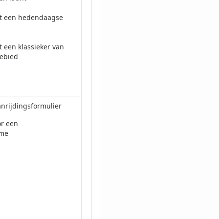
it een hedendaagse
t een klassieker van
gebied
nrijdingsformulier
r een
ame