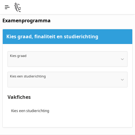
Skip to Main Content
Examenprogramma
Kies graad, finaliteit en studierichting
Kies graad
Kies een studierichting
Vakfiches
Kies een studierichting