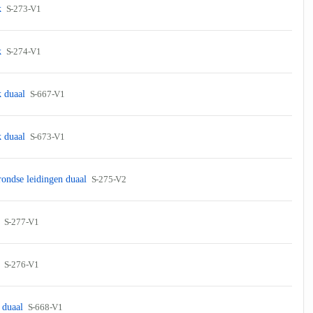
k
S-273-V1
k
S-274-V1
k duaal
S-667-V1
k duaal
S-673-V1
rondse leidingen duaal
S-275-V2
k
S-277-V1
k
S-276-V1
k duaal
S-668-V1