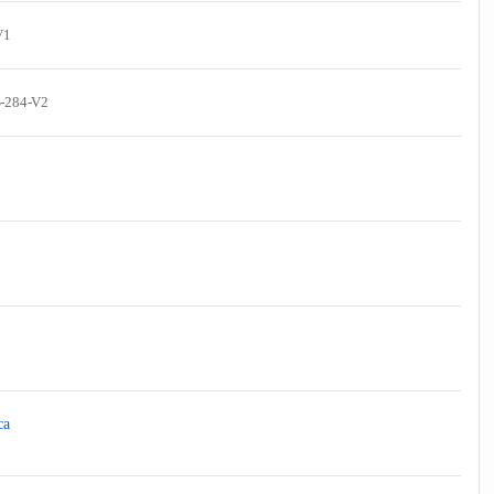
V1
-284-V2
ca