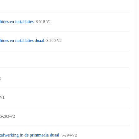
ines en installaties
S-518-V1
ines en installaties duaal
S-290-V2
2
-V1
S-293-V2
afwerking in de printmedia duaal
S-294-V2