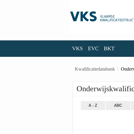
Skip to Main Content
VKS
EVC
BKT
VKS
EVC
BKT
Kwalificatiedatabank
Onderw
Onderwijskwalific
A - Z
ABC